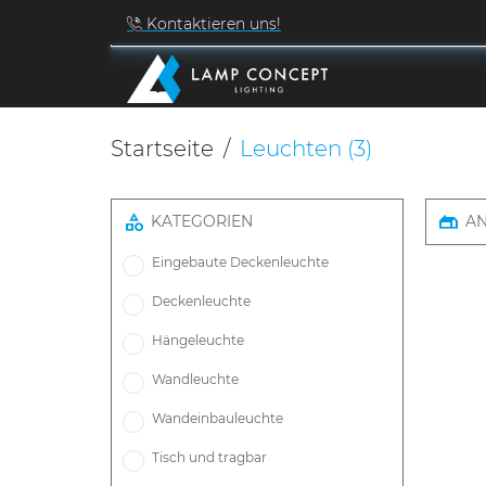
Kontaktieren uns!
Startseite
Leuchten
(3)
KATEGORIEN
A
Eingebaute Deckenleuchte
Deckenleuchte
Hängeleuchte
Wandleuchte
Wandeinbauleuchte
Tisch und tragbar