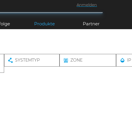
Anmelden
folge
Produkte
Partner
SYSTEMTYP
ZONE
IP