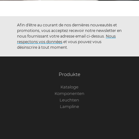
Afin d'être au courant de nos dernières nouveautés et
promotions, vous acceptez recevoir notre newsletter en
nous fournissant votre adresse email ci-dessus.
Nous
respectons vos données
et vous pouvez vous
désinscrire à tout moment.
Produkte
Kataloge
Komponenten
Leuchten
Lampline