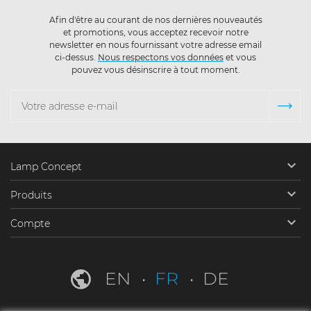
Afin d'être au courant de nos dernières nouveautés
et promotions, vous acceptez recevoir notre
newsletter en nous fournissant votre adresse email
ci-dessus.
Nous respectons vos données
et vous
pouvez vous désinscrire à tout moment.

Lamp Concept

Produits

Compte
EN
FR
DE