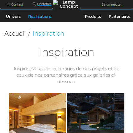
Chercher
Contact
Se connecter
Univers
Réalisations
Produits
Partenaires
Accueil
Inspiration
Inspiration
Inspirez-vous des éclairages de nos projets et de
ceux de nos partenaires grâce aux galeries ci-
dessous.