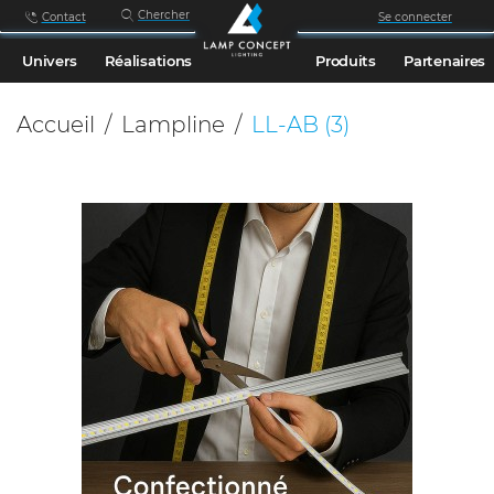
Chercher
Contact
Se connecter
Univers
Réalisations
Produits
Partenaires
Accueil
Lampline
LL-AB
(3)