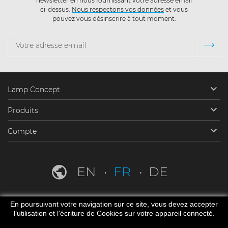
newsletter en nous fournissant votre adresse email
ci-dessus.
Nous respectons vos données
et vous
pouvez vous désinscrire à tout moment.

Lamp Concept

Produits

Compte
EN
FR
DE
En poursuivant votre navigation sur ce site, vous devez accepter
l’utilisation et l'écriture de Cookies sur votre appareil connecté.