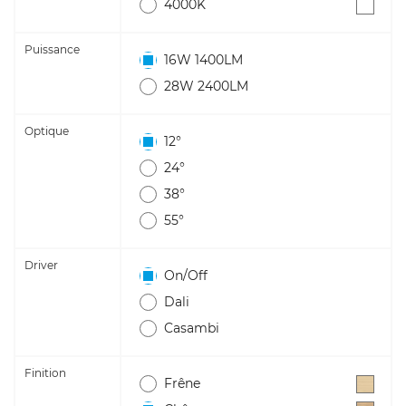
4000K
Puissance
16W 1400LM
28W 2400LM
Optique
12°
24°
38°
55°
Driver
On/Off
Dali
Casambi
Finition
Frêne