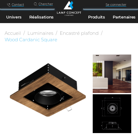
Chercher
Contact
Se connecter
Univers
Réalisations
Produits
Partenaires
Accueil
Luminaires
Encastré plafond
Wood Cardanic Square