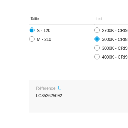
Taille
Led
S - 120
2700K - CRI9
M - 210
3000K - CRI8
3000K - CRI9
4000K - CRI9
Référence
LC352625092