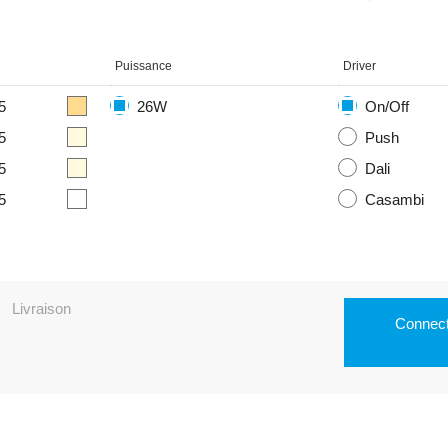
Puissance
Driver
5
26W
On/Off
5
Push
5
Dali
5
Casambi
Livraison
Connect