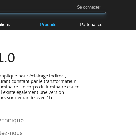
Se connecter
ations
Produits
Partenaires
1.0
applique pour éclairage indirect,
urant constant par le transformateur
luminaire. Le corps du luminaire est en
. Il existe également une version
ours sur demande avec 1h
echnique
tez-nous