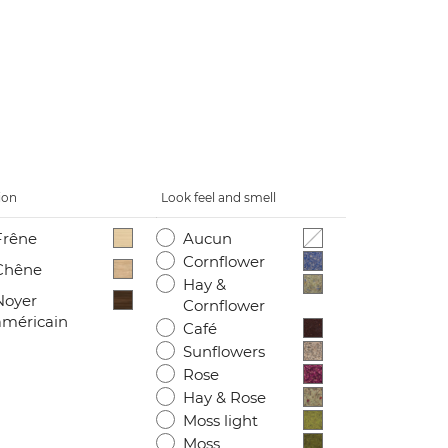
ion
Look feel and smell
Frêne
Aucun
Cornflower
Chêne
Hay &
Noyer
Cornflower
américain
Café
Sunflowers
Rose
Hay & Rose
Moss light
Moss