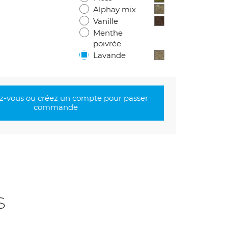
Alphay mix
Vanille
Menthe
poivrée
Lavande
-vous ou créez un compte pour passer
commande
s