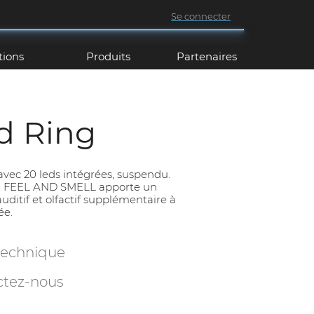
Se connecter
tions
Produits
Partenaires
 Ring
 avec 20 leds intégrées, suspendu.
, FEEL AND SMELL apporte un
 auditif et olfactif supplémentaire à
ée.
technique
ctez-nous