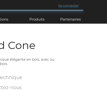
Se connecter
tions
Produits
Partenaires
d Cone
ique élégante en bois, avec ou
bois.
technique
ctez-nous