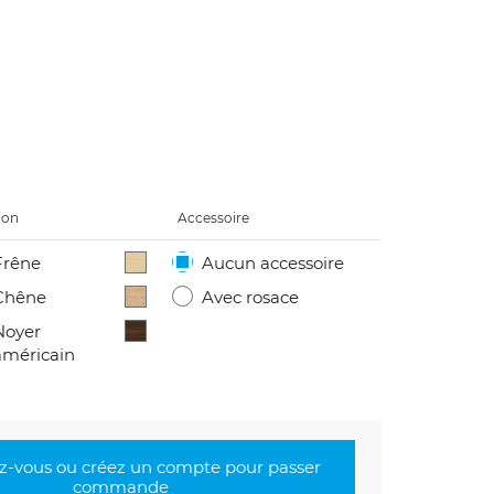
ion
Accessoire
Frêne
Aucun accessoire
Chêne
Avec rosace
Noyer
américain
-vous ou créez un compte pour passer
commande