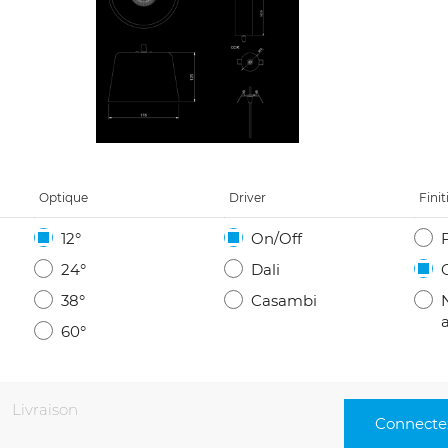
Optique
Driver
Finit
12°
On/Off
24°
Dali
38°
Casambi
60°
Livraison
Connectez