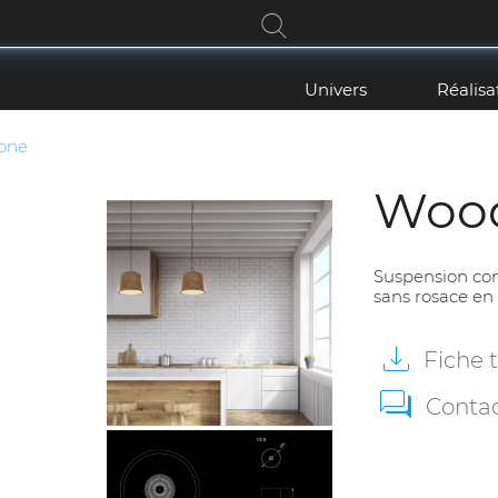
Univers
Réalisa
one
Woo
Suspension con
sans rosace en 
Fiche
Conta