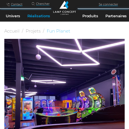
Chercher
Contact
Se connecter
Univers
Réalisations
Produits
Partenaires
Accueil
Projets
Fun Planet