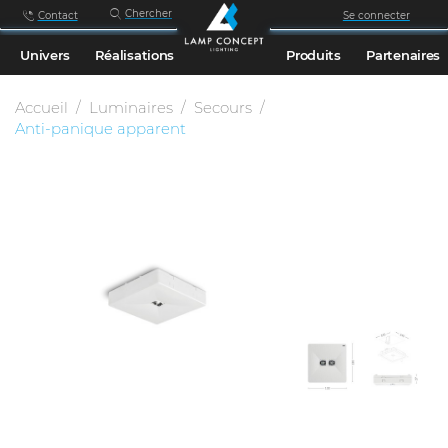
Chercher
Contact
Se connecter
Univers
Réalisations
Produits
Partenaires
Accueil
Luminaires
Secours
Anti-panique apparent