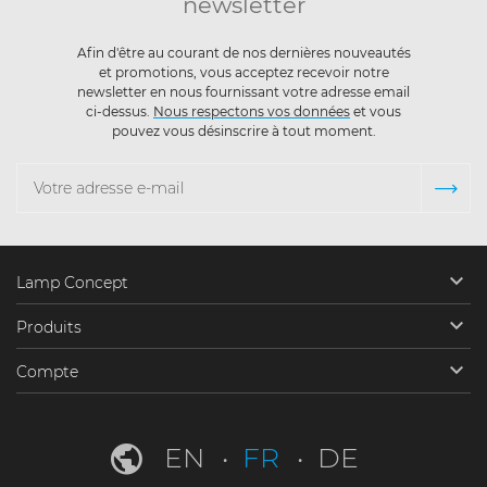
newsletter
Afin d'être au courant de nos dernières nouveautés
et promotions, vous acceptez recevoir notre
newsletter en nous fournissant votre adresse email
ci-dessus.
Nous respectons vos données
et vous
pouvez vous désinscrire à tout moment.

Lamp Concept

Produits

Compte
EN
FR
DE