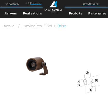
Chercher
Contact
Se connecter
Univers
Réalisations
Produits
Partenaires
Accueil
Luminaires
Sol
Brise