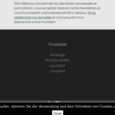
Afin d'être au courant de nos dernières nouveautés et
promotions, vous acceptez recevoir notre newsletter en
nous fournissant votre adresse email ci-dessus.
Nous
respectons vos données
et vous pouvez vous
désinscrire à tout moment.
Produkte
Kataloge
Komponenten
Leuchten
Lampline
rsurfen, stimmen Sie der Verwendung und dem Schreiben von Cookies
© 2025 Lamp Concept. All rights reserved.
close