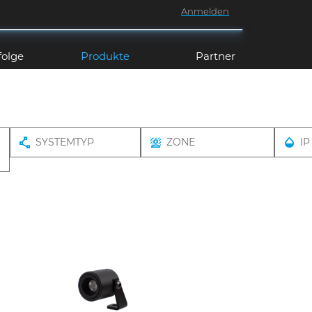
Anmelden
folge
Produkte
Partner
SYSTEMTYP
ZONE
IP