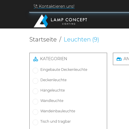
Kontaktieren uns!
Startseite
Leuchten
(9)
KATEGORIEN
A
Eingebaute Deckenleuchte
Deckenleuchte
Hängeleuchte
Wandleuchte
Wandeinbauleuchte
Tisch und tragbar