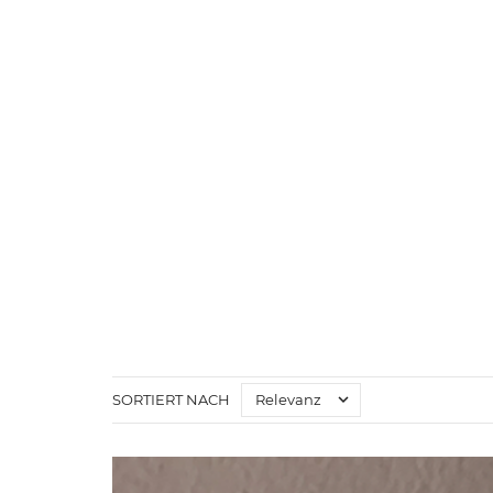

Relevanz
SORTIERT NACH