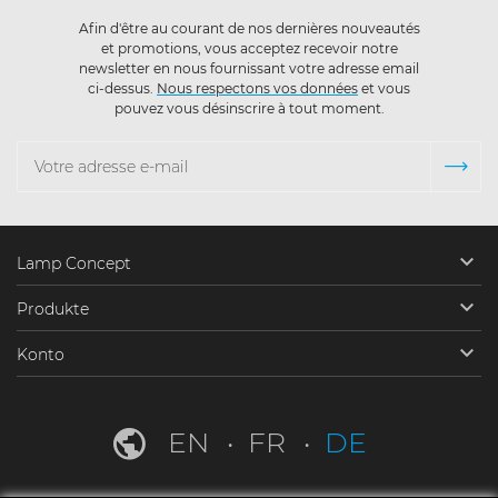
Afin d'être au courant de nos dernières nouveautés
et promotions, vous acceptez recevoir notre
newsletter en nous fournissant votre adresse email
ci-dessus.
Nous respectons vos données
et vous
pouvez vous désinscrire à tout moment.

Lamp Concept

Produkte

Konto
EN
FR
DE