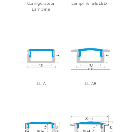
Configurateur
Lampline rails LED
Lampline
LL-A
LL-AB