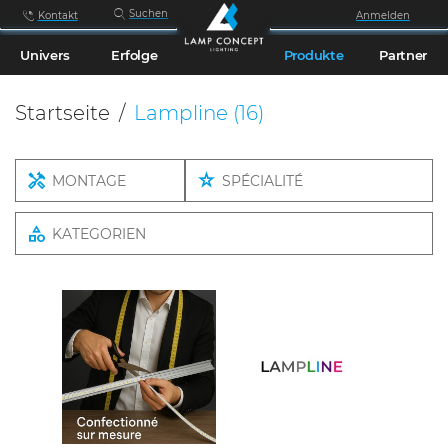
Suchen
Kontakt
Anmelden
Univers
Erfolge
Produkte
Partner
Startseite
Lampline
(16)
MONTAGE
SPÉCIALITÉ
KATEGORIEN