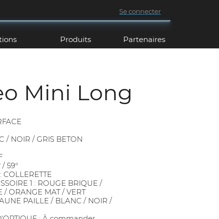
Se connecter
tions
Produits
Partenaires
o Mini Long
URFACE
NC / NOIR / GRIS BETON
F
 / 59°
 : COLLERETTE
SSOIRE 1 : ROUGE BRIQUE /
/ ORANGE MAT / VERT
AUNE PAILLE / BLANC / NOIR /
'OPTIQUE : À commander