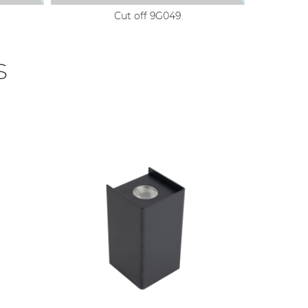
Cut off 9G049
s