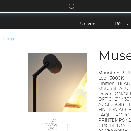
Univers
Réalisa
i Long
Muse
Mounting : S
Led : 3000K
Finition : BLA
Material : ALU
Driver : ON/OF
OPTIC : 21° / 30°
ACCESSOIRE 1
FINITION ACCE
LAQUE ROUGE 
PRINTEMPS / J
GRIS BETON
ACCESSOIRE D