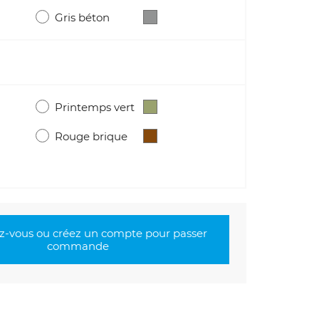
Gris béton
Printemps vert
Rouge brique
-vous ou créez un compte pour passer
commande