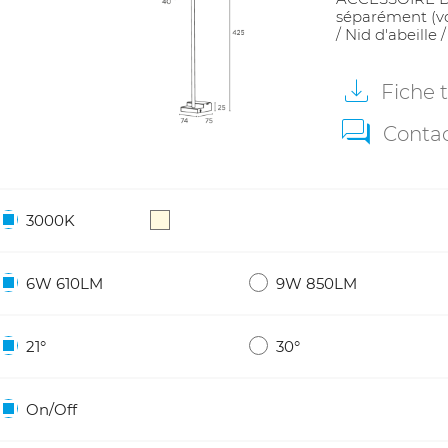
séparément (voir
/ Nid d'abeille 
Fiche
Conta
3000K
6W 610LM
9W 850LM
21°
30°
On/Off