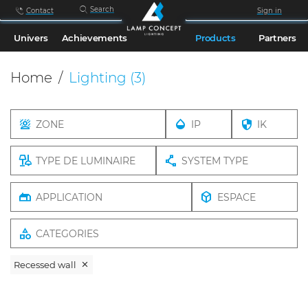
Search
Contact
Sign in
Univers
Achievements
Products
Partners
Home
Lighting
(3)
ZONE
IP
IK
TYPE DE LUMINAIRE
SYSTEM TYPE
APPLICATION
ESPACE
CATEGORIES
Recessed wall
