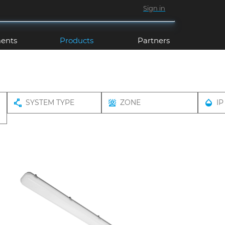
Sign in
ents
Products
Partners
SYSTEM TYPE
ZONE
IP