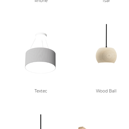
Rhone
Tsar
Textec
Wood Ball