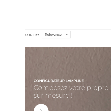

Relevance
SORT BY
CONFIGURATEUR LAMPLINE
Composez votre propre 
sur mesure !