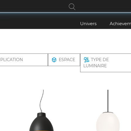
Univers
Achievem
PLICATION
ESPACE
TYPE DE
LUMINAIRE