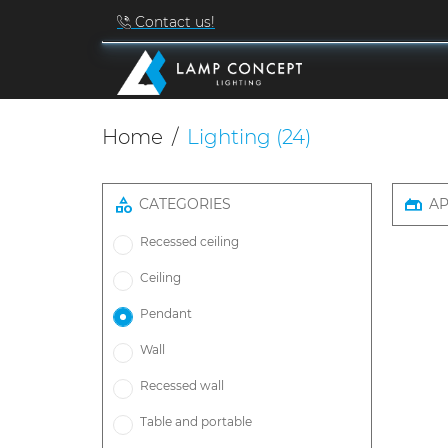
Contact us!
Home
Lighting
(24)
CATEGORIES
AP
Recessed ceiling
Ceiling
Pendant
Wall
Recessed wall
Table and portable