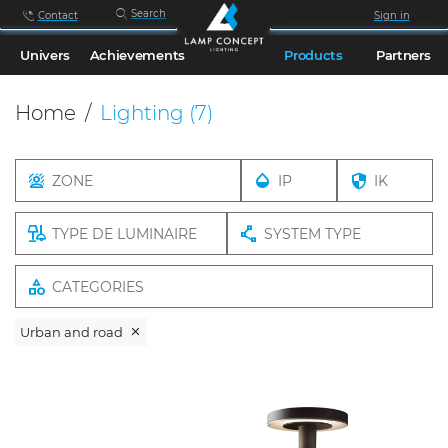
Search
Contact
Sign in
Univers
Achievements
Products
Partners
Home
Lighting
(7)
ZONE
IP
IK
TYPE DE LUMINAIRE
SYSTEM TYPE
CATEGORIES
Urban and road
