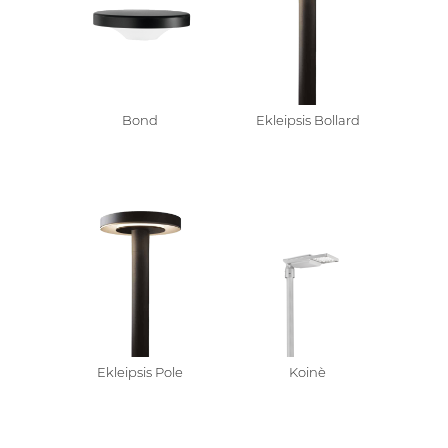
Bond
Ekleipsis Bollard
Ekleipsis Pole
Koinè