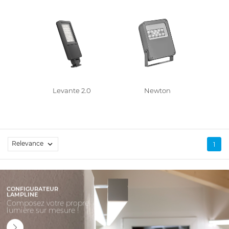
Levante 2.0
Newton
Relevance

1
CONFIGURATEUR
LAMPLINE
Composez votre propre
lumière sur mesure !