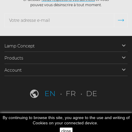
pouvez vous désinscrire à tout moment.

Lamp Concept

Products

Account
EN
FR
DE
By continuing to browse this site, you agree to the use and writing of
Cookies on your connected device.
close
© 2025 Lamp Concept. All rights reserved.