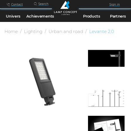
Search
Contact
Sign in
Univers
Achievements
Products
Partners
Home
Lighting
Urban and road
Levante 2.0