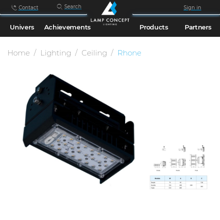
Search
Contact
Sign in
Univers
Achievements
Products
Partners
Home
Lighting
Ceiling
Rhone