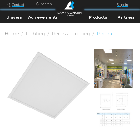
Search
Contact
Sign in
Univers
Achievements
Products
Partners
Home
Lighting
Recessed ceiling
Phenix