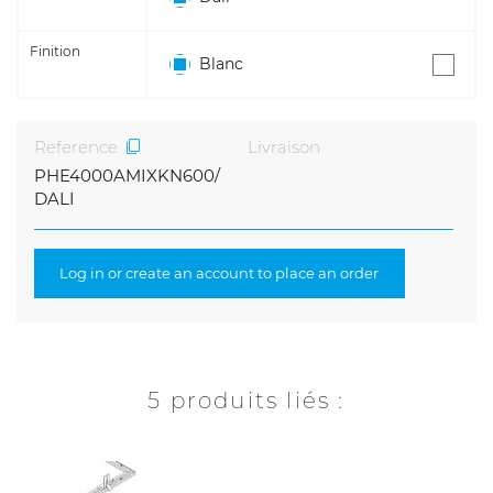
Finition
Blanc
Reference
Livraison
PHE4000AMIXKN600/
DALI
Log in or create an account to place an order
5 produits liés :