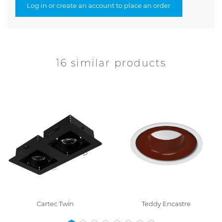
Log in or create an account to place an order
16 similar products
Cartec Twin
Teddy Encastre