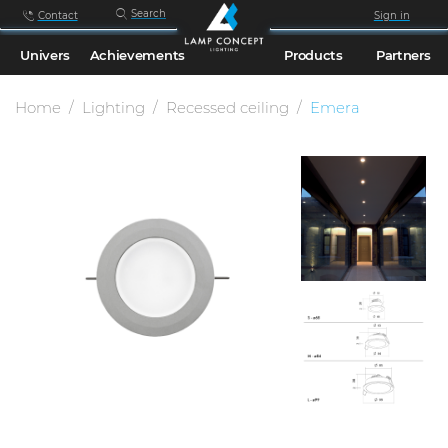
Search
Contact
Sign in
Univers
Achievements
Products
Partners
Home
Lighting
Recessed ceiling
Emera