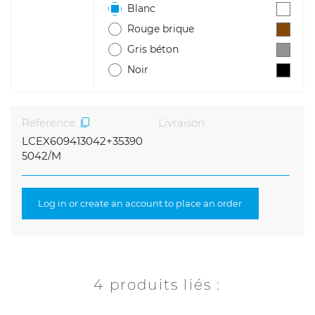
Blanc
Rouge brique
Gris béton
Noir
Reference
Livraison
LCEX609413042+35390
5042/M
Log in or create an account to place an order
4 produits liés :