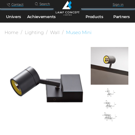
Search
Contact
Sign in
Univers
Achievements
Products
Partners
Home
Lighting
Wall
Museo Mini