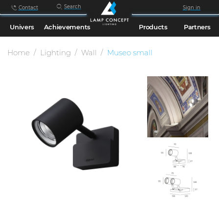
Search
Contact
Sign in
Univers
Achievements
Products
Partners
Home
Lighting
Wall
Museo small