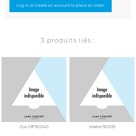
Log in or create an account to place an order
3 produits liés :
Cut-Off 9G040
Visière 9G039