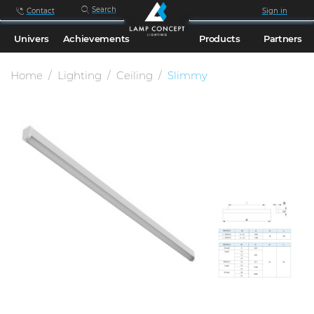
Search
Contact
Sign in
Univers
Achievements
Products
Partners
Home
Lighting
Ceiling
Slimmy