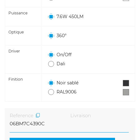
Puissance
7.6W 450LM
Optique
360°
Driver
On/Off
Dali
Finition
Noir sablé
RAL9006
Reference
Livraison
06BM7C4390C