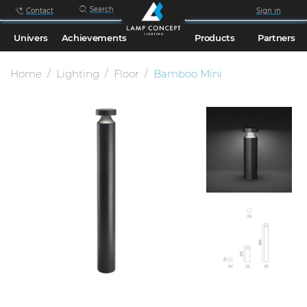
Search
Contact
Sign in
Univers
Achievements
Products
Partners
Home
Lighting
Floor
Bamboo Mini