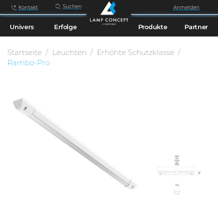
Suchen
Kontakt
Anmelden
Univers
Erfolge
Produkte
Partner
Startseite
Leuchten
Erhöhte Schutzklasse
Rambo-Pro