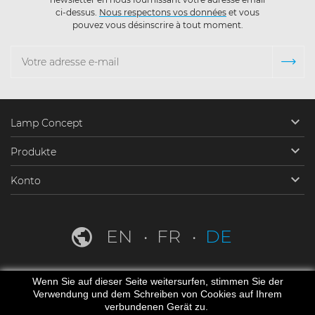
ci-dessus.
Nous respectons vos données
et vous
pouvez vous désinscrire à tout moment.

Lamp Concept

Produkte

Konto
EN
FR
DE
Wenn Sie auf dieser Seite weitersurfen, stimmen Sie der
Verwendung und dem Schreiben von Cookies auf Ihrem
verbundenen Gerät zu.