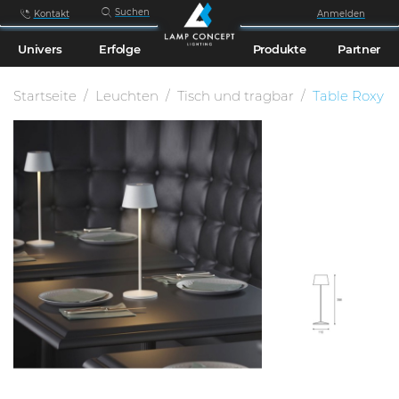
Suchen
Kontakt
Anmelden
Univers
Erfolge
Produkte
Partner
Startseite
Leuchten
Tisch und tragbar
Table Roxy