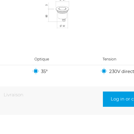
Optique
Tension
35°
230V direc
Livraison
Log in or 