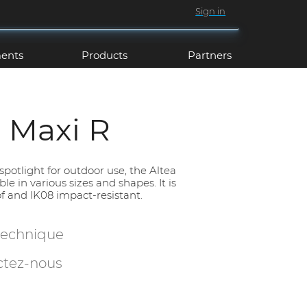
Sign in
ents
Products
Partners
a Maxi R
spotlight for outdoor use, the Altea
able in various sizes and shapes. It is
f and IK08 impact-resistant.
technique
ctez-nous