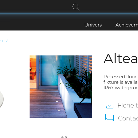
Univers
Achievem
xi R
Alte
Recessed floor 
fixture is avail
IP67 waterproo
Fiche 
Conta