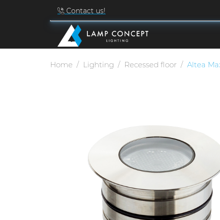
Contact us!
Home
Lighting
Recessed floor
Altea Ma