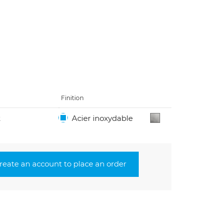
Finition
t
Acier inoxydable
create an account to place an order