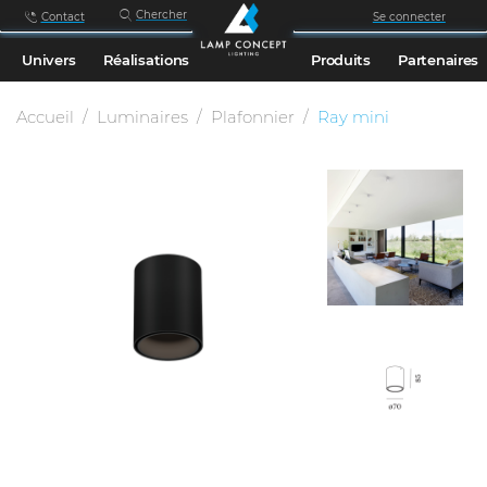
Chercher
Contact
Se connecter
Univers
Réalisations
Produits
Partenaires
Accueil
Luminaires
Plafonnier
Ray mini