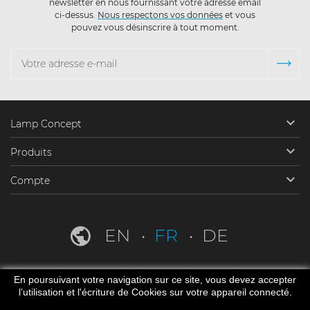
newsletter en nous fournissant votre adresse email
ci-dessus.
Nous respectons vos données
et vous
pouvez vous désinscrire à tout moment.

Lamp Concept

Produits

Compte
EN
FR
DE
En poursuivant votre navigation sur ce site, vous devez accepter
l’utilisation et l'écriture de Cookies sur votre appareil connecté.