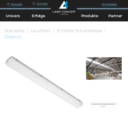
Suchen
Kontakt
Anmelden
Univers
Erfolge
Produkte
Partner
Startseite
Leuchten
Erhöhte Schutzklasse
Dixence