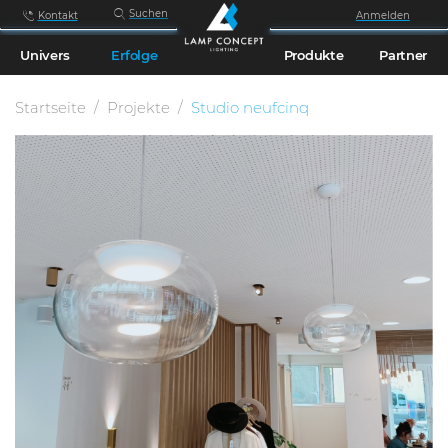
Suchen
Kontakt
Anmelden
Univers
Erfolge
Produkte
Partner
Startseite
Projekte
Studio neufcinq