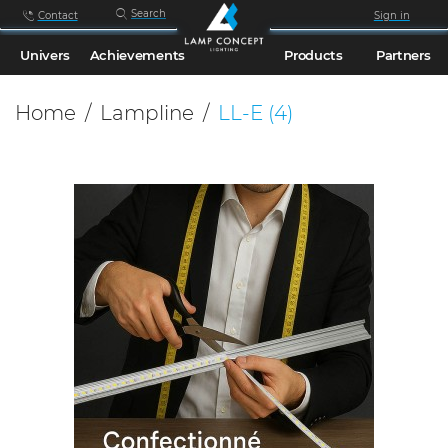
Search
Contact
Sign in
Univers
Achievements
Products
Partners
Home
Lampline
LL-E
(4)