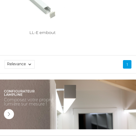
LL-E embout
Relevance

1
CONFIGURATEUR
LAMPLINE
Composez votre propre
lumière sur mesure !