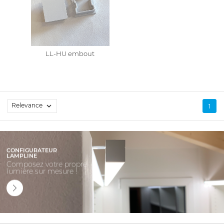
LL-HU embout
Relevance

1
CONFIGURATEUR
LAMPLINE
Composez votre propre
lumière sur mesure !