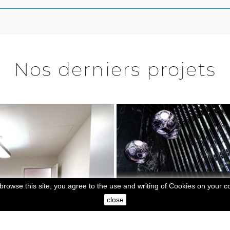
Nos derniers projets
Office
 browse this site, you agree to the use and writing of Cookies on your 
close
Banque Raiffeisen