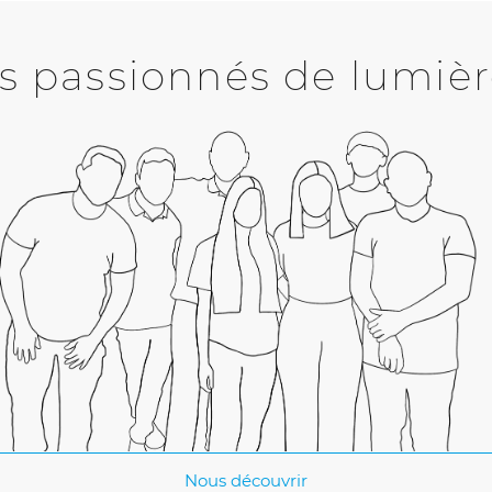
passionnés de lumièr
Nous découvrir