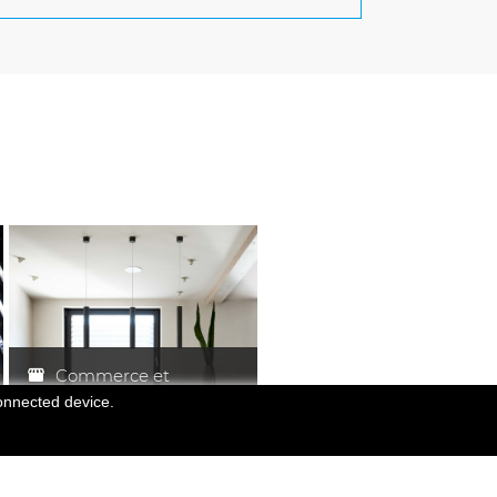
Commerce et
présentation
connected device.
Showroom