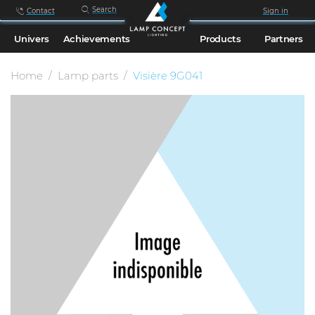
Search
Contact
Sign in
Univers
Achievements
Products
Partners
Home
Lamp parts
Visière 9G041