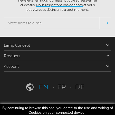
newsletter en nous fournissant votre adresse email
ci-dessus.
Nous respectons vos données
et vous
pouvez vous désinscrire à tout moment.

Lamp Concept

Products

Account
EN
FR
DE
By continuing to browse this site, you agree to the use and writing of
Cookies on your connected device.