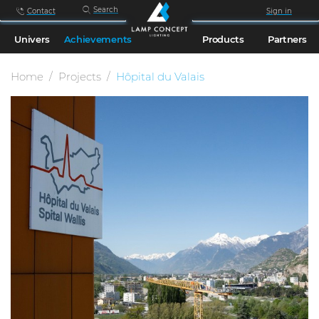
Search
Contact
Sign in
Univers
Achievements
Products
Partners
Home
Projects
Hôpital du Valais