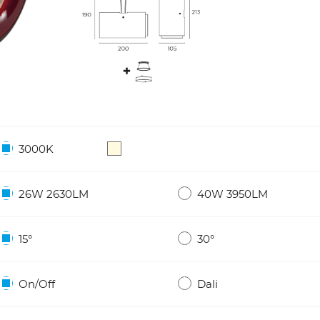
3000K
26W 2630LM
40W 3950LM
15°
30°
On/Off
Dali