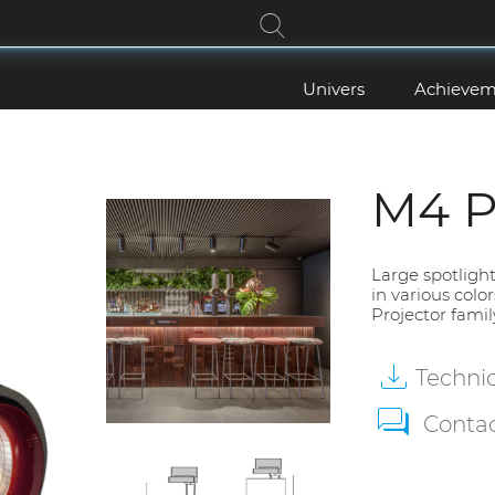
Univers
Achievem
M4 P
Large spotlight
in various colo
Projector famil
Techni
Conta