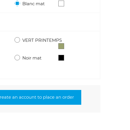
Blanc mat
VERT PRINTEMPS
Noir mat
create an account to place an order