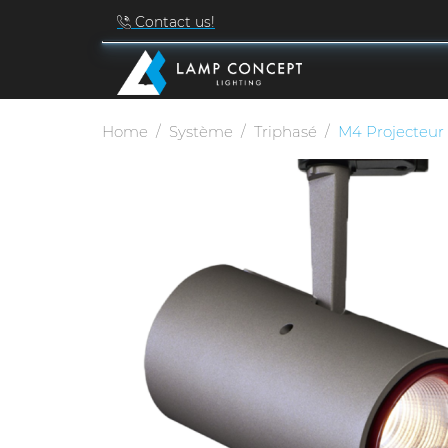
Contact us!
Home
Système
Triphasé
M4 Projecteur