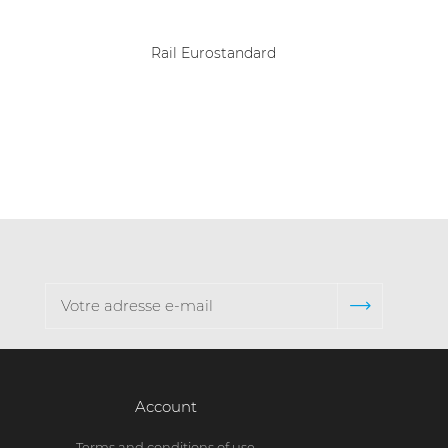
Rail Eurostandard
Spotec
Account
Terms and conditions of use