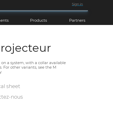
Sign in
ents
Products
Partners
rojecteur
 on a system, with a collar available
rs. For other variants, see the M
y.
cal
sheet
ctez-nous