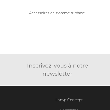
ccessoires de système triphasé
M4 Projecteur
Inscrivez-vous à notre
newsletter
Lamp Concept
Homepage